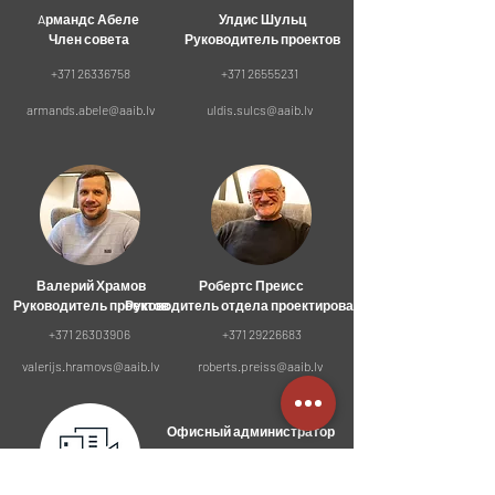
Aрмандс Абеле
Улдис Шульц
Член совета
Руководитель проектов
+371 26336758
+371 26555231
armands.abele@aaib.lv
uldis.sulcs@aaib.lv
Валерий Храмов
Робертс Преисс
Руководитель проектов
Руководитель отдела проектирования
+371 26303906
+371 29226683
valerijs.hramovs@aaib.lv
roberts.preiss@aaib.lv
Офисный администратор
+371 28230083
aaib@aaib.lv